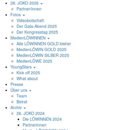
28. JOKO 2026
Partner/innen
Fotos
Videobotschaft
Der Gala-Abend 2025
Der Kongresstag 2025
MedienLÖWINNEN
Alle LÖWINNEN GOLD bisher
MedienLÖWIN GOLD 2025
MedienLÖWIN SILBER 2025
MedienLÖWE 2025
YoungStars
Kick off 2025
What about
Presse
Über uns
Team
Beirat
Archiv
26. JOKO 2024
Die LÖWINNEN 2024
Partnerinnen