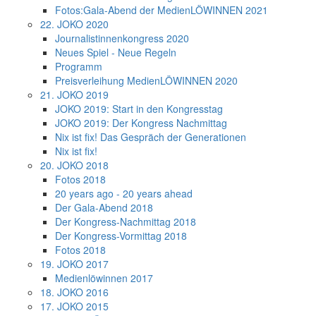
Fotos:Gala-Abend der MedienLÖWINNEN 2021
22. JOKO 2020
Journalistinnenkongress 2020
Neues Spiel - Neue Regeln
Programm
Preisverleihung MedienLÖWINNEN 2020
21. JOKO 2019
JOKO 2019: Start in den Kongresstag
JOKO 2019: Der Kongress Nachmittag
Nix ist fix! Das Gespräch der Generationen
Nix ist fix!
20. JOKO 2018
Fotos 2018
20 years ago - 20 years ahead
Der Gala-Abend 2018
Der Kongress-Nachmittag 2018
Der Kongress-Vormittag 2018
Fotos 2018
19. JOKO 2017
Medienlöwinnen 2017
18. JOKO 2016
17. JOKO 2015