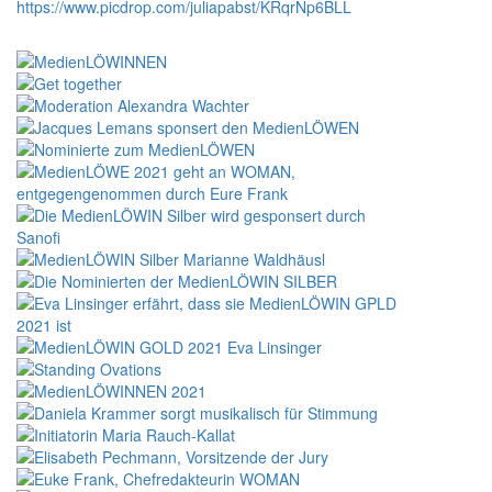
https://www.picdrop.com/juliapabst/KRqrNp6BLL