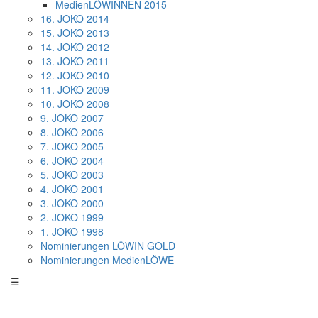
MedienLÖWINNEN 2015
16. JOKO 2014
15. JOKO 2013
14. JOKO 2012
13. JOKO 2011
12. JOKO 2010
11. JOKO 2009
10. JOKO 2008
9. JOKO 2007
8. JOKO 2006
7. JOKO 2005
6. JOKO 2004
5. JOKO 2003
4. JOKO 2001
3. JOKO 2000
2. JOKO 1999
1. JOKO 1998
Nominierungen LÖWIN GOLD
Nominierungen MedienLÖWE
☰