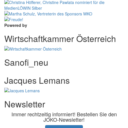
Powered by
Wirtschaftkammer Österreich
Sanofi_neu
Jacques Lemans
Newsletter
Immer rechtzeitig informiert! Bestellen Sie den
JOKO-Newsletter!