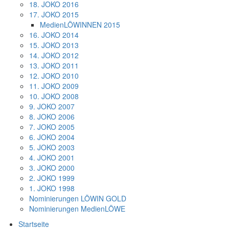
18. JOKO 2016
17. JOKO 2015
MedienLÖWINNEN 2015
16. JOKO 2014
15. JOKO 2013
14. JOKO 2012
13. JOKO 2011
12. JOKO 2010
11. JOKO 2009
10. JOKO 2008
9. JOKO 2007
8. JOKO 2006
7. JOKO 2005
6. JOKO 2004
5. JOKO 2003
4. JOKO 2001
3. JOKO 2000
2. JOKO 1999
1. JOKO 1998
Nominierungen LÖWIN GOLD
Nominierungen MedienLÖWE
Hauptnavigation
Startseite