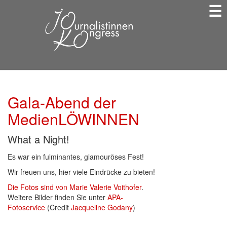
☰
Direkt
zum
Inhalt
Gala-Abend der
MedienLÖWINNEN
What a Night!
Es war ein fulminantes, glamouröses Fest!
Wir freuen uns, hier viele Eindrücke zu bieten!
Die Fotos sind von Marie Valerie Voithofer
.
Weitere Bilder finden Sie unter
APA-
Fotoservice
(Credit
Jacqueline Godany
)