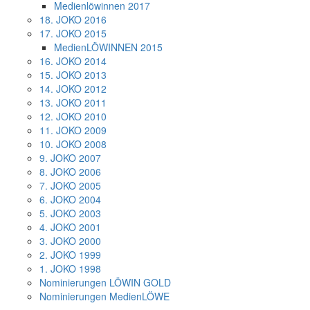
Medienlöwinnen 2017
18. JOKO 2016
17. JOKO 2015
MedienLÖWINNEN 2015
16. JOKO 2014
15. JOKO 2013
14. JOKO 2012
13. JOKO 2011
12. JOKO 2010
11. JOKO 2009
10. JOKO 2008
9. JOKO 2007
8. JOKO 2006
7. JOKO 2005
6. JOKO 2004
5. JOKO 2003
4. JOKO 2001
3. JOKO 2000
2. JOKO 1999
1. JOKO 1998
Nominierungen LÖWIN GOLD
Nominierungen MedienLÖWE