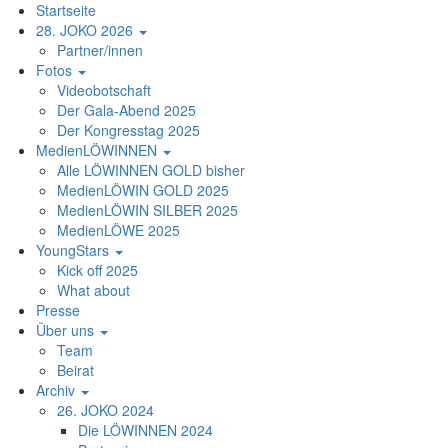
Hauptnavigation
Startseite
28. JOKO 2026
Partner/innen
Fotos
Videobotschaft
Der Gala-Abend 2025
Der Kongresstag 2025
MedienLÖWINNEN
Alle LÖWINNEN GOLD bisher
MedienLÖWIN GOLD 2025
MedienLÖWIN SILBER 2025
MedienLÖWE 2025
YoungStars
Kick off 2025
What about
Presse
Über uns
Team
Beirat
Archiv
26. JOKO 2024
Die LÖWINNEN 2024