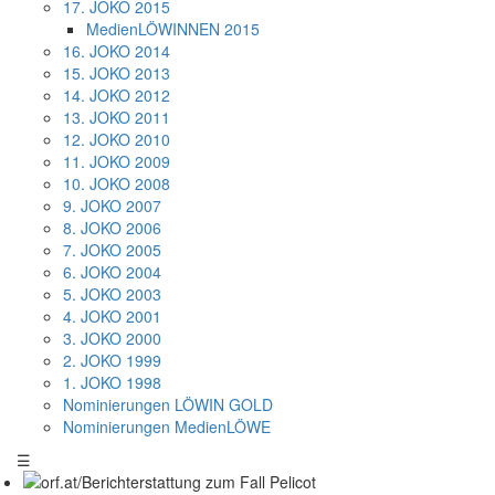
17. JOKO 2015
MedienLÖWINNEN 2015
16. JOKO 2014
15. JOKO 2013
14. JOKO 2012
13. JOKO 2011
12. JOKO 2010
11. JOKO 2009
10. JOKO 2008
9. JOKO 2007
8. JOKO 2006
7. JOKO 2005
6. JOKO 2004
5. JOKO 2003
4. JOKO 2001
3. JOKO 2000
2. JOKO 1999
1. JOKO 1998
Nominierungen LÖWIN GOLD
Nominierungen MedienLÖWE
☰