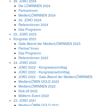
26. JOKO 2024
Die LÖWINNEN 2024
Partnerinnen
MedienLÖWINNEN 2024
26. JOKO 2024
Referentinnen 2024
Das Programm
25. JOKO 2023
Kongress 2023
Gala-Abend der MedienLÖWINNEN 2023
Partner*innen
Das Programm
Referentinnen 2023
24. JOKO 2022
JOKO 2022 - Kongressvormittag
JOKO 2022 - Kongressnachmittag
JOKO 2022 - Gala-Abend der MedienLÖWINNEN
MedienLÖWIN GOLD 2022
MedienLÖWINNEN 2022
Kick-off 2022
Midterm-Event 2022
23. JOKO 2021
MedienLÖWIN GOLD 2021