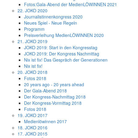
Fotos:Gala-Abend der MedienLÖWINNEN 2021
22. JOKO 2020
Journalistinnenkongress 2020
Neues Spiel - Neue Regeln
Programm
Preisverleihung MedienLÖWINNEN 2020
21. JOKO 2019
JOKO 2019: Start in den Kongresstag
JOKO 2019: Der Kongress Nachmittag
Nix ist fix! Das Gespräch der Generationen
Nix ist fix!
20. JOKO 2018
Fotos 2018
20 years ago - 20 years ahead
Der Gala-Abend 2018
Der Kongress-Nachmittag 2018
Der Kongress-Vormittag 2018
Fotos 2018
19. JOKO 2017
Medienlöwinnen 2017
18. JOKO 2016
17. JOKO 2015