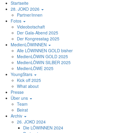
Hauptnavigation
Startseite
28. JOKO 2026
Partner/innen
Fotos
Videobotschaft
Der Gala-Abend 2025
Der Kongresstag 2025
MedienLÖWINNEN
Alle LÖWINNEN GOLD bisher
MedienLÖWIN GOLD 2025
MedienLÖWIN SILBER 2025
MedienLÖWE 2025
YoungStars
Kick off 2025
What about
Presse
Über uns
Team
Beirat
Archiv
26. JOKO 2024
Die LÖWINNEN 2024