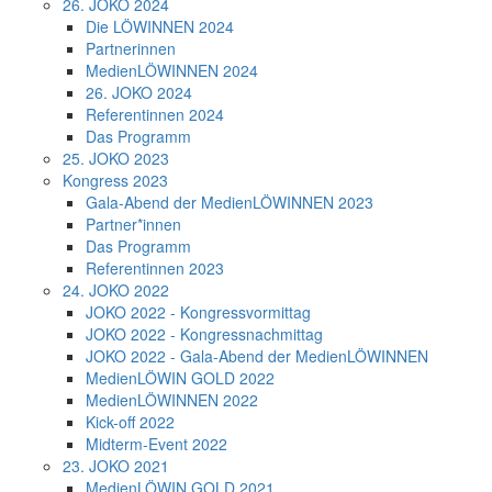
26. JOKO 2024
Die LÖWINNEN 2024
Partnerinnen
MedienLÖWINNEN 2024
26. JOKO 2024
Referentinnen 2024
Das Programm
25. JOKO 2023
Kongress 2023
Gala-Abend der MedienLÖWINNEN 2023
Partner*innen
Das Programm
Referentinnen 2023
24. JOKO 2022
JOKO 2022 - Kongressvormittag
JOKO 2022 - Kongressnachmittag
JOKO 2022 - Gala-Abend der MedienLÖWINNEN
MedienLÖWIN GOLD 2022
MedienLÖWINNEN 2022
Kick-off 2022
Midterm-Event 2022
23. JOKO 2021
MedienLÖWIN GOLD 2021