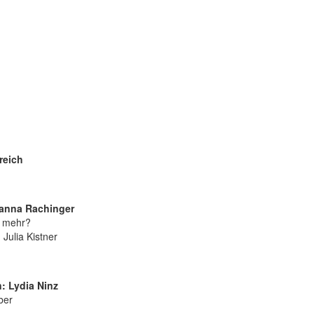
reich
hanna Rachinger
r mehr?
Julia Kistner
: Lydia Ninz
ber