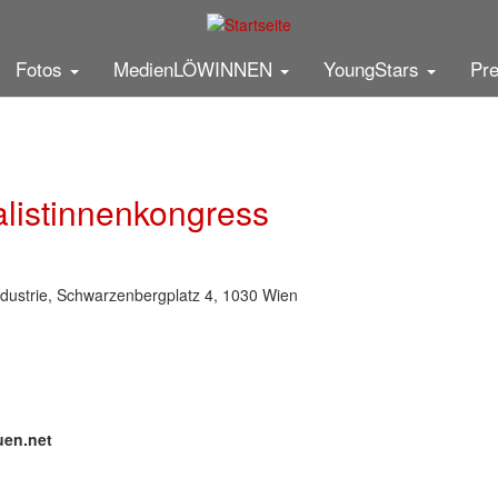
5
g zum Fall Pelicot
er
Fotos
MedienLÖWINNEN
YoungStars
Pr
alistinnenkongress
ndustrie, Schwarzenbergplatz 4, 1030 Wien
uen.net