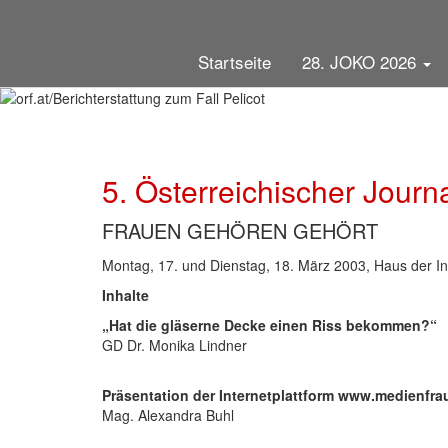
die MedienLÖWIN GOLD 202
Direkt
orf.at/Berichterstattun
erhielt Veronika Maul
zum
Gala-Abend der MedienLÖWINNEN
für Nina Horaczek
Inhalt
Hauptnavigation
Startseite
28. JOKO 2026
unter der Leitung von Julia Ortner
für das Feature „arm, alt, weiblich”
Dienstag, 3. November 2026
5. Österreichischer Journ
FRAUEN GEHÖREN GEHÖRT
Montag, 17. und Dienstag, 18. März 2003, Haus der I
Inhalte
„Hat die gläserne Decke einen Riss bekommen?“
GD Dr. Monika Lindner
Präsentation der Internetplattform www.medienfra
Mag. Alexandra Buhl