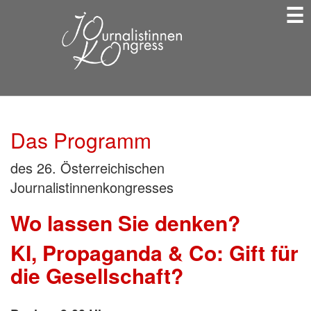
☰
Direkt
zum
Inhalt
Das Programm
des 26. Österreichischen
Journalistinnenkongresses
Wo lassen Sie denken?
KI, Propaganda & Co: Gift für
die Gesellschaft?