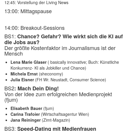
12:45: Vorstellung der Living News
13:00: Mittagspause
14:00: Breakout-Sessions
BS1:
Chance? Gefahr? Wie wirkt sich die KI auf
die Jobs aus?
Der größte Kostenfaktor im Journalismus ist der
Mensch
Lena Marie Glaser
( basically innovative; Buch: Künstliche
Konkurrenz- KI als Jobkiller und Chance)
Michela Ernst
(sheconomy)
Julia Eisner
(FH Wr. Neustadt, Consumer Science)
BS2
: Mach Dein Ding!
Von der Idee zum erfolgreichen Medienprojekt
(fjum)
Elisabeth Bauer
(fjum)
Carina Trafoier
(Wirtschaftsagentur Wien)
Jana Reininger
(Zimt-Magazin)
BS3:
Speed-Dating mit Medienfrauen