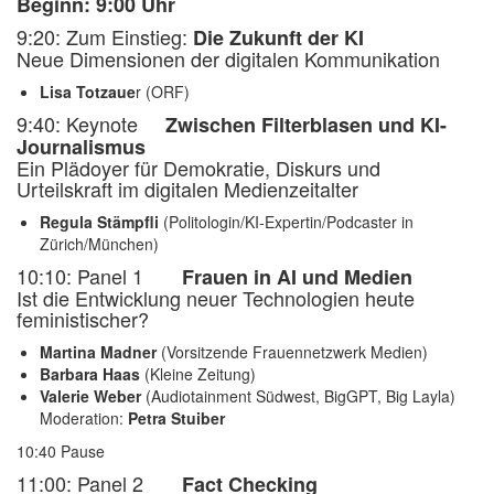
Beginn: 9:00 Uhr
9:20: Zum Einstieg:
Die Zukunft der KI
Neue Dimensionen der digitalen Kommunikation
Lisa Totzaue
r (ORF)
9:40: Keynote
Zwischen Filterblasen und KI-
Journalismus
Ein Plädoyer für Demokratie, Diskurs und
Urteilskraft im digitalen Medienzeitalter
Regula Stämpfli
(Politologin/KI-Expertin/Podcaster in
Zürich/München)
10:10: Panel 1
Frauen in AI und Medien
Ist die Entwicklung neuer Technologien heute
feministischer?
Martina Madner
(Vorsitzende Frauennetzwerk Medien)
Barbara Haas
(Kleine Zeitung)
Valerie Weber
(Audiotainment Südwest, BigGPT, Big Layla)
Moderation:
Petra Stuiber
10:40 Pause
11:00: Panel 2
Fact Checking