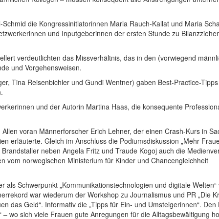
rl-Schmid die Kongressinitiatorinnen Maria Rauch-Kallat und Maria Sc
 Netzwerkerinnen und Inputgeberinnen der ersten Stunde zu Bilanzziehe
lert verdeutlichten das Missverhältnis, das in den (vorwiegend männl
ünde und Vorgehensweisen.
kinger, Tina Reisenbichler und Gundi Wentner) gaben Best-Practice-Tipp
.
erkerinnen und der Autorin Martina Haas, die konsequente Professiona
 Allen voran Männerforscher Erich Lehner, der einen Crash-Kurs in S
en erläuterte. Gleich im Anschluss die Podiumsdiskussion „Mehr Fraue
tl Brandstaller neben Angela Fritz und Traude Kogoj auch die Medienver
ien vom norwegischen Ministerium für Kinder und Chancengleichheit
ter als Schwerpunkt „Kommunikationstechnologien und digitale Welten“
merrekord war wiederum der Workshop zu Journalismus und PR „Die Kri
uen das Geld“. Informativ die „Tipps für Ein- und Umsteigerinnen“. Den
“ – wo sich viele Frauen gute Anregungen für die Alltagsbewältigung ho