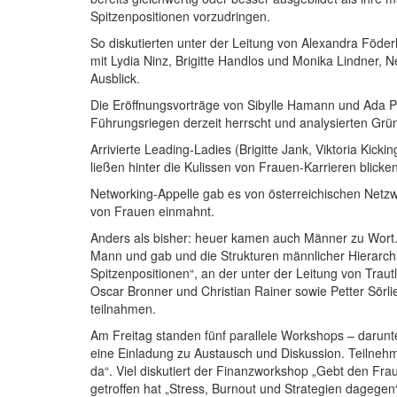
Spitzenpositionen vorzudringen.
So diskutierten unter der Leitung von Alexandra Föde
mit Lydia Ninz, Brigitte Handlos und Monika Lindner,
Ausblick.
Die Eröffnungsvorträge von Sibylle Hamann und Ada Pel
Führungsriegen derzeit herrscht und analysierten Gr
Arrivierte Leading-Ladies (Brigitte Jank, Viktoria Kic
ließen hinter die Kulissen von Frauen-Karrieren blicken
Networking-Appelle gab es von österreichischen Netzw
von Frauen einmahnt.
Anders als bisher: heuer kamen auch Männer zu Wort.
Mann und gab und die Strukturen männlicher Hierarchi
Spitzenpositionen“, an der unter der Leitung von Trau
Oscar Bronner und Christian Rainer sowie Petter Sörl
teilnahmen.
Am Freitag standen fünf parallele Workshops – darun
eine Einladung zu Austausch und Diskussion. Teilneh
da“. Viel diskutiert der Finanzworkshop „Gebt den Fra
getroffen hat „Stress, Burnout und Strategien dagegen