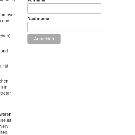
haumayer
Nachname
n und
ichen)
s und
lität
achen
n in
treter
 waren
se ist
 Nerv
lten.