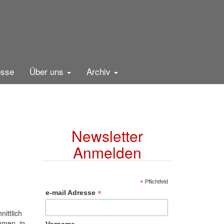
esse
Über uns
Archiv
Newsletter
Anmelden
*
Pflichtfeld
*
e-mail Adresse
ittlich
hmen, in
Vorname