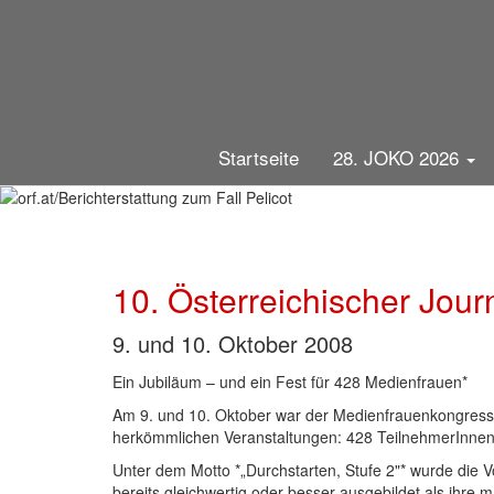
Direkt
28. Österreichischer Journal
zum
Inhalt
der MedienLÖWE ging an
die MedienLÖWIN SILBER 20
4. November 2026
die MedienLÖWIN GOLD 202
orf.at/Berichterstattun
erhielt Veronika Maul
Gala-Abend der MedienLÖWINNEN
für Nina Horaczek
Hauptnavigation
Startseite
28. JOKO 2026
unter der Leitung von Julia Ortner
für das Feature „arm, alt, weiblich”
Dienstag, 3. November 2026
10. Österreichischer Jour
9. und 10. Oktober 2008
Ein Jubiläum – und ein Fest für 428 Medienfrauen*
Am 9. und 10. Oktober war der Medienfrauenkongress
herkömmlichen Veranstaltungen: 428 TeilnehmerInnen
Unter dem Motto *„Durchstarten, Stufe 2"* wurde die 
bereits gleichwertig oder besser ausgebildet als ihr