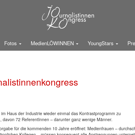
istinnenkongress Mittwoch
25
5
g zum Fall Pelicot
er
Fotos
MedienLÖWINNEN
YoungStars
Pr
nalistinnenkongress
 im Haus der Industrie wieder einmal das Kontrastprogramm zu
, davon 72 ReferentInnen – darunter ganz wenige Männer.
Vorgabe für die kommenden 10 Jahre eröffnet: Medienfrauen – durchschn
e männlichen Kollegen – müssen konsequent alle Anstrengungen unterne