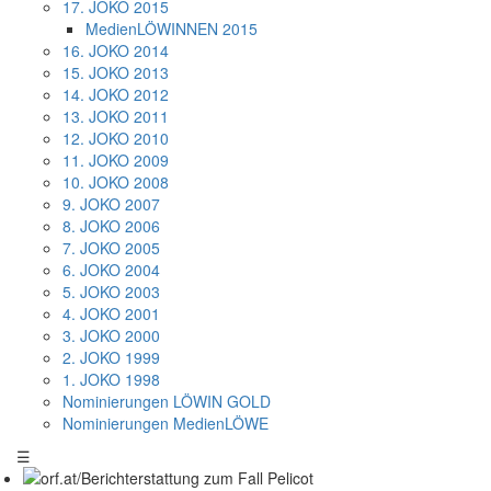
17. JOKO 2015
MedienLÖWINNEN 2015
16. JOKO 2014
15. JOKO 2013
14. JOKO 2012
13. JOKO 2011
12. JOKO 2010
11. JOKO 2009
10. JOKO 2008
9. JOKO 2007
8. JOKO 2006
7. JOKO 2005
6. JOKO 2004
5. JOKO 2003
4. JOKO 2001
3. JOKO 2000
2. JOKO 1999
1. JOKO 1998
Nominierungen LÖWIN GOLD
Nominierungen MedienLÖWE
☰