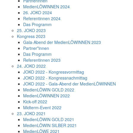
Partnerinnen
MedienLÖWINNEN 2024
26. JOKO 2024
Referentinnen 2024
Das Programm
25. JOKO 2023
Kongress 2023
Gala-Abend der MedienLÖWINNEN 2023
Partner*innen
Das Programm
Referentinnen 2023
24. JOKO 2022
JOKO 2022 - Kongressvormittag
JOKO 2022 - Kongressnachmittag
JOKO 2022 - Gala-Abend der MedienLÖWINNEN
MedienLÖWIN GOLD 2022
MedienLÖWINNEN 2022
Kick-off 2022
Midterm-Event 2022
23. JOKO 2021
MedienLÖWIN GOLD 2021
MedienLÖWIN SILBER 2021
MedienLÖWE 2021