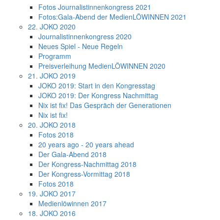
Fotos Journalistinnenkongress 2021
Fotos:Gala-Abend der MedienLÖWINNEN 2021
22. JOKO 2020
Journalistinnenkongress 2020
Neues Spiel - Neue Regeln
Programm
Preisverleihung MedienLÖWINNEN 2020
21. JOKO 2019
JOKO 2019: Start in den Kongresstag
JOKO 2019: Der Kongress Nachmittag
Nix ist fix! Das Gespräch der Generationen
Nix ist fix!
20. JOKO 2018
Fotos 2018
20 years ago - 20 years ahead
Der Gala-Abend 2018
Der Kongress-Nachmittag 2018
Der Kongress-Vormittag 2018
Fotos 2018
19. JOKO 2017
Medienlöwinnen 2017
18. JOKO 2016