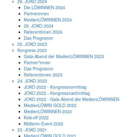
26. JOKO 2024
Die LÖWINNEN 2024
Partnerinnen
MedienLÖWINNEN 2024
26. JOKO 2024
Referentinnen 2024
Das Programm
25. JOKO 2023
Kongress 2023
Gala-Abend der MedienLÖWINNEN 2023
Partner*innen
Das Programm
Referentinnen 2023
24. JOKO 2022
JOKO 2022 - Kongressvormittag
JOKO 2022 - Kongressnachmittag
JOKO 2022 - Gala-Abend der MedienLÖWINNEN
MedienLÖWIN GOLD 2022
MedienLÖWINNEN 2022
Kick-off 2022
Midterm-Event 2022
23. JOKO 2021
MedienLÖWIN GOLD 2021