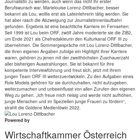
Journalistin zu werden, auch wenn das nicht ihr erster
Berufswunsch war. Marielouise Lorenz-Dittlbacher, besser
bekannt als Lou, wollte erst als Lateinlehrerin tätig werden. Sie
hat aber rasch die Abzweigung zur Journalistinnenlaufbahn
gefunden. Ergebnis ist eine beachtliche Karriere im Fernsehen:
Seit 1999 ist Lou beim ORF, zwölf Jahre moderierte sie die ZiB2,
um Ende 2021 als Chefredakteurin den Kulturkanal ORF III zu
übernehmen. Die Sommergespräche mit Lou Lorenz-Dittlbacher,
die ihren eigenen Angaben zufolge ein Highlight ihrer Karriere
waren, gehören zu jenen mit der zweithöchsten Zuschauerzahl
aller bisherigen Ausstrahlungen. Sie ist bekannt für ihre
kompetente Interviewführung und freut sich, jetzt mit ihrem
jungen Team ORF III weiterzuentwickeln. Zu den Aufgaben eines
Role Models gehören für sie durchzuhalten, nicht aufzugeben,
weiterzumachen und unbeeinflusst von allen Zurufen den eigenen
Weg zu gehen. „Ich freue mich rieisig und werde nicht aufhöhen,
junge Menschen und im Speziellen junge Frauen zu fördern“,
strahlt die Goldene Medienlöwin 2022.
Powered by
Wirtschaftkammer Österreich