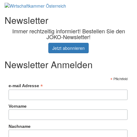
Newsletter
Immer rechtzeitig informiert! Bestellen Sie den
JOKO-Newsletter!
Jetzt abonnieren
Newsletter Anmelden
*
Pflichtfeld
*
e-mail Adresse
Vorname
Nachname