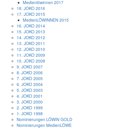
Medienlöwinnen 2017
18. JOKO 2016
17. JOKO 2015
MedienLÖWINNEN 2015
16. JOKO 2014
15. JOKO 2013
14. JOKO 2012
13. JOKO 2011
12. JOKO 2010
11. JOKO 2009
10. JOKO 2008
9. JOKO 2007
8. JOKO 2006
7. JOKO 2005
6. JOKO 2004
5. JOKO 2003
4. JOKO 2001
3. JOKO 2000
2. JOKO 1999
1. JOKO 1998
Nominierungen LÖWIN GOLD
Nominierungen MedienLÖWE