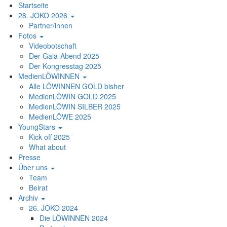
Hauptnavigation
Startseite
28. JOKO 2026
Partner/innen
Fotos
Videobotschaft
Der Gala-Abend 2025
Der Kongresstag 2025
MedienLÖWINNEN
Alle LÖWINNEN GOLD bisher
MedienLÖWIN GOLD 2025
MedienLÖWIN SILBER 2025
MedienLÖWE 2025
YoungStars
Kick off 2025
What about
Presse
Über uns
Team
Beirat
Archiv
26. JOKO 2024
Die LÖWINNEN 2024