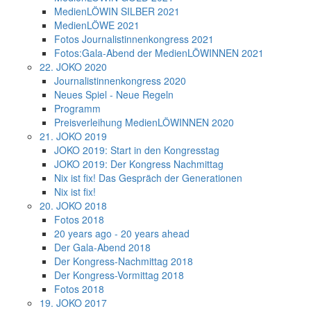
MedienLÖWIN SILBER 2021
MedienLÖWE 2021
Fotos Journalistinnenkongress 2021
Fotos:Gala-Abend der MedienLÖWINNEN 2021
22. JOKO 2020
Journalistinnenkongress 2020
Neues Spiel - Neue Regeln
Programm
Preisverleihung MedienLÖWINNEN 2020
21. JOKO 2019
JOKO 2019: Start in den Kongresstag
JOKO 2019: Der Kongress Nachmittag
Nix ist fix! Das Gespräch der Generationen
Nix ist fix!
20. JOKO 2018
Fotos 2018
20 years ago - 20 years ahead
Der Gala-Abend 2018
Der Kongress-Nachmittag 2018
Der Kongress-Vormittag 2018
Fotos 2018
19. JOKO 2017