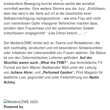
entstandene Bewegung konnte ebenso seriös wie sensibel
vermittelt werden. Eine weitere Stimme aus der Jury: „Einfühlsam,
aber klar wird in der Serie auf orf.at die Geschichte einer
Selbstermächtigung nachgezeichnet – wie eine Frau sich nicht
zum namenlosen Opfer misogyner Verbrecher machen lässt,
sondern dem Frauenhass und der systematischen Gewalt
entschlossen entgegentritt.“ Julia Ortner betont: „…..“
Der MedienLÖWE richtet sich an Teams und Redaktionen, die
sich nachhaltig, strukturiert und mit besonderen Schwerpunkten
oder Initiativen der Lebensrealität von Frauen widmen. Die Statue
ist von den Österreichischen Lotterien gefördert.
Auf der
Shortlist waren auch
„What the FEM?“
, das feministische TV-
Format auf dem Wiener Stadtsender W24 unter der Leitung
von
Juliane Ahrer
, und
„Perfumed Garden“,
Print-Magazin für
weibliche Lust, gegründet und unter Federführung von
Nadin
Schley.
Powered by