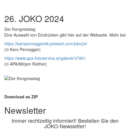
26. JOKO 2024
Der Kongresstag
Eine Auswahl von Eindrücken gibt hier auf der Webseite. Mehr bei
https://karopernegger48.pixieset.com/joko24/
(© Karo Pernegger)
https://www.apa-fotoservice.at/galerie/37901
(© APA/Mirjam Reither)
Download as ZIP
Newsletter
Immer rechtzeitig informiert! Bestellen Sie den
JOKO-Newsletter!